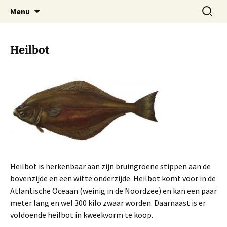
Ga
Zoeken
Vishandel Bunschoten in
Menu
naar
naar:
Huizen
de
inhoud
Heilbot
Heilbot is herkenbaar aan zijn bruingroene stippen aan de
bovenzijde en een witte onderzijde. Heilbot komt voor in de
Atlantische Oceaan (weinig in de Noordzee) en kan een paar
meter lang en wel 300 kilo zwaar worden. Daarnaast is er
voldoende heilbot in kweekvorm te koop.