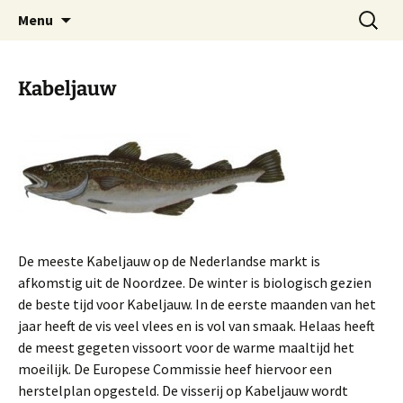
Ga
Zoeken
Vishandel Bunschoten in
Menu
naar
naar:
Huizen
de
inhoud
Kabeljauw
De meeste Kabeljauw op de Nederlandse markt is
afkomstig uit de Noordzee. De winter is biologisch gezien
de beste tijd voor Kabeljauw. In de eerste maanden van het
jaar heeft de vis veel vlees en is vol van smaak. Helaas heeft
de meest gegeten vissoort voor de warme maaltijd het
moeilijk. De Europese Commissie heef hiervoor een
herstelplan opgesteld. De visserij op Kabeljauw wordt