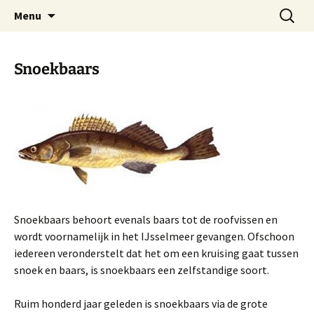
Ga
Zoeken
Vishandel Bunschoten in
Menu
naar
naar:
Huizen
de
inhoud
Snoekbaars
Snoekbaars behoort evenals baars tot de roofvissen en
wordt voornamelijk in het IJsselmeer gevangen. Ofschoon
iedereen veronderstelt dat het om een kruising gaat tussen
snoek en baars, is snoekbaars een zelfstandige soort.
Ruim honderd jaar geleden is snoekbaars via de grote