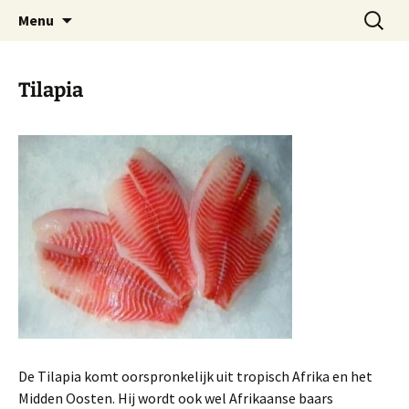
Ga
Zoeken
Vishandel Bunschoten in
Menu
naar
naar:
Huizen
de
inhoud
Tilapia
De Tilapia komt oorspronkelijk uit tropisch Afrika en het
Midden Oosten. Hij wordt ook wel Afrikaanse baars