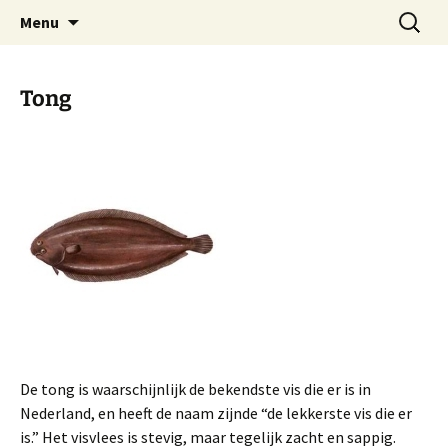
Ga
Zoeken
Vishandel Bunschoten in
Menu
naar
naar:
Huizen
de
inhoud
Tong
De tong is waarschijnlijk de bekendste vis die er is in
Nederland, en heeft de naam zijnde “de lekkerste vis die er
is.” Het visvlees is stevig, maar tegelijk zacht en sappig.