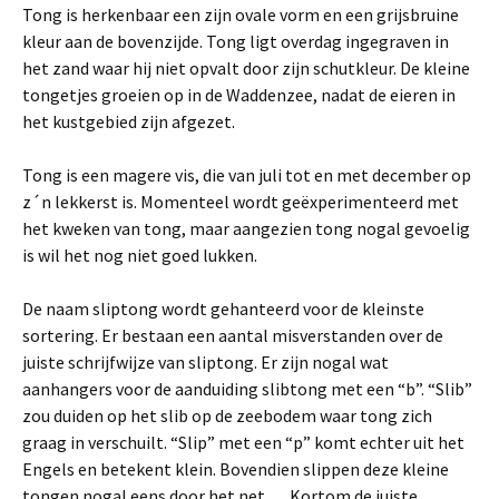
Tong is herkenbaar een zijn ovale vorm en een grijsbruine
kleur aan de bovenzijde. Tong ligt overdag ingegraven in
het zand waar hij niet opvalt door zijn schutkleur. De kleine
tongetjes groeien op in de Waddenzee, nadat de eieren in
het kustgebied zijn afgezet.
Tong is een magere vis, die van juli tot en met december op
z´n lekkerst is. Momenteel wordt geëxperimenteerd met
het kweken van tong, maar aangezien tong nogal gevoelig
is wil het nog niet goed lukken.
De naam sliptong wordt gehanteerd voor de kleinste
sortering. Er bestaan een aantal misverstanden over de
juiste schrijfwijze van sliptong. Er zijn nogal wat
aanhangers voor de aanduiding slibtong met een “b”. “Slib”
zou duiden op het slib op de zeebodem waar tong zich
graag in verschuilt. “Slip” met een “p” komt echter uit het
Engels en betekent klein. Bovendien slippen deze kleine
tongen nogal eens door het net…. Kortom de juiste